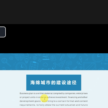
lay
ideo