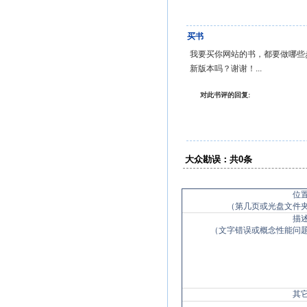
买书
我要买你网站的书，都要做哪些步骤
新版本吗？谢谢！...
对此书评的回复:
大众勘误：共0条
位
（第几页或光盘文件
描
（文字错误或概念性能问
其