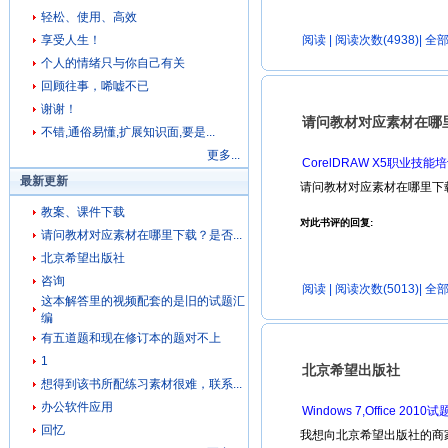
轻松、使用、高效
享受人生！
阅读
| 阅读次数(4938)|
全部
个人的情绪只与你自己有关
回顾往事，唏嘘不已
谢谢！
请问教材对应素材在哪
不错,通俗易懂,扩展知识面,要是...
更多...
CorelDRAW X5职业
最新更新
请问教材对应素材在哪里下
教案、课件下载
对此书评的回复:
请问教材对应素材在哪里下载？是否...
北京希望出版社
咨询
阅读
| 阅读次数(5013)|
全部
这本解答里的视频配套的是旧的试题汇
编
有五道题和现在修订本的题对不上
1
北京希望出版社
想得到该书所配练习素材很难，联系...
办公软件应用
Windows 7,Office 2
回忆
我想向北京希望出版社的商家