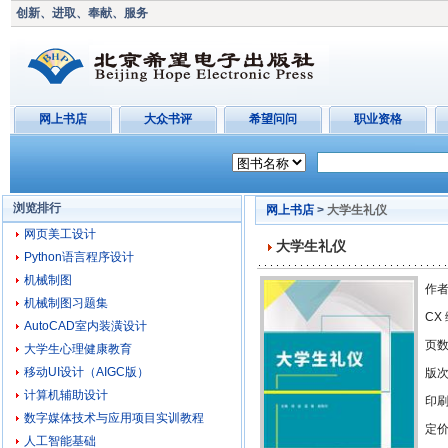
创新、进取、奉献、服务
网上书店
大众书评
希望问问
职业资格
浏览排行
网上书店
>
大学生礼仪
网页美工设计
大学生礼仪
Python语言程序设计
机械制图
作者
机械制图习题集
CX
AutoCAD室内装潢设计
页
大学生心理健康教育
移动UI设计（AIGC版）
版
计算机辅助设计
印
数字媒体技术与应用项目实训教程
定价
人工智能基础