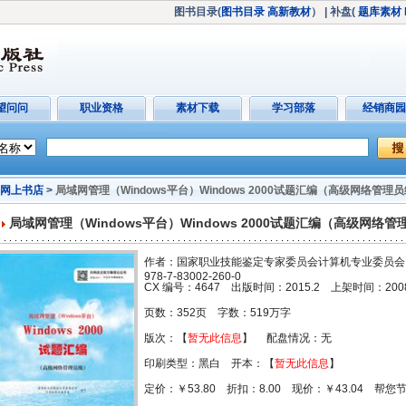
图书目录(
图书目录
高新教材
）
| 补盘(
题库素材
望问问
职业资格
素材下载
学习部落
经销商园
网上书店
>
局域网管理（Windows平台）Windows 2000试题汇编（高级网络管理
局域网管理（Windows平台）Windows 2000试题汇编（高级网络管
作者：国家职业技能鉴定专家委员会计算机专业委员会 I
978-7-83002-260-0
CX 编号：4647 出版时间：2015.2 上架时间：2008-
页数：352页 字数：519万字
版次：【
暂无此信息
】 配盘情况：无
印刷类型：黑白 开本：【
暂无此信息
】
定价：￥53.80 折扣：8.00 现价：￥43.04 帮您节