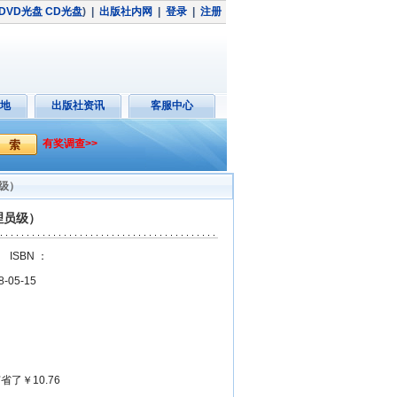
DVD光盘
CD光盘
)
|
出版社内网
|
登录
|
注册
地
出版社资讯
客服中心
有奖调查>>
员级）
理员级）
SBN ：
05-15
省了￥10.76