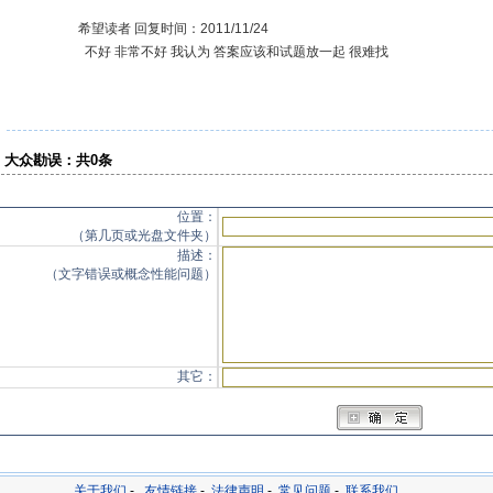
希望读者 回复时间：2011/11/24
不好 非常不好 我认为 答案应该和试题放一起 很难找
大众勘误：共0条
位置：
（第几页或光盘文件夹）
描述：
（文字错误或概念性能问题）
其它：
关于我们
-
友情链接
-
法律声明
-
常见问题
-
联系我们