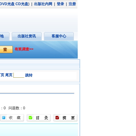
DVD光盘
CD光盘
)
|
出版社内网
|
登录
|
注册
地
出版社资讯
客服中心
有奖调查>>
下页
尾页
跳转
数：0
问题数：0