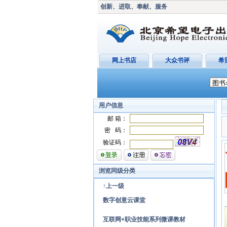
创新、进取、奉献、服务
网上书店
大众书评
希
用户信息
邮 箱：
密 码：
验证码：
浏览同级分类
↑上一级
数字创意云课堂
互联网+职业技能系列微课教材