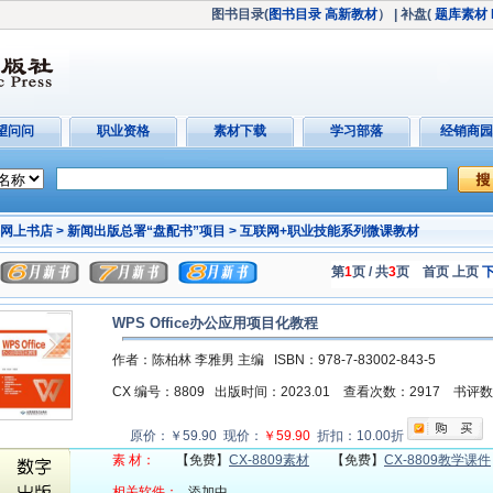
图书目录(
图书目录
高新教材
）
| 补盘(
题库素材
望问问
职业资格
素材下载
学习部落
经销商园
网上书店 >
新闻出版总署“盘配书”项目 >
互联网+职业技能系列微课教材
第
1
页 / 共
3
页
首页 上页
WPS Office办公应用项目化教程
作者：陈柏林 李雅男 主编
ISBN：978-7-83002-843-5
CX 编号：8809
出版时间：2023.01
查看次数：2917
书评
原价：￥59.90 现价：
￥59.90
折扣：10.00折
素 材：
【免费】
CX-8809素材
【免费】
CX-8809教学课件
相关软件：
添加中...