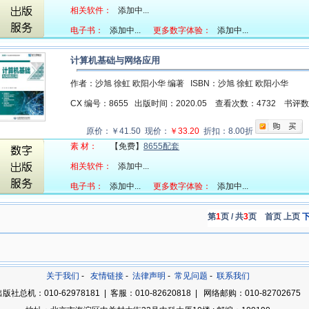
相关软件：
添加中...
电子书：
添加中...
更多数字体验：
添加中...
计算机基础与网络应用
作者：沙旭 徐虹 欧阳小华 编著
ISBN：沙旭 徐虹 欧阳小华
CX 编号：8655
出版时间：2020.05
查看次数：4732
书评
原价：￥41.50 现价：
￥33.20
折扣：8.00折
素 材：
【免费】
8655配套
相关软件：
添加中...
电子书：
添加中...
更多数字体验：
添加中...
第
1
页 / 共
3
页
首页 上页
关于我们
-
友情链接
-
法律声明
-
常见问题
-
联系我们
版社总机：010-62978181 | 客服：010-82620818 | 网络邮购：010-82702675