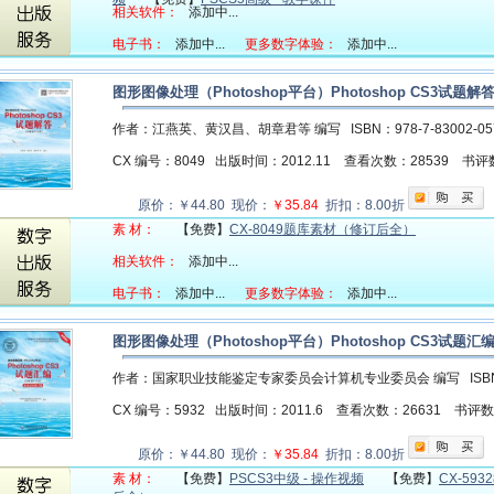
相关软件：
添加中...
电子书：
添加中...
更多数字体验：
添加中...
图形图像处理（Photoshop平台）Photoshop CS3试
作者：江燕英、黄汉昌、胡章君等 编写
ISBN：978-7-83002-0
CX 编号：8049
出版时间：2012.11
查看次数：28539
书评
原价：￥44.80 现价：
￥35.84
折扣：8.00折
素 材：
【免费】
CX-8049题库素材（修订后全）
相关软件：
添加中...
电子书：
添加中...
更多数字体验：
添加中...
图形图像处理（Photoshop平台）Photoshop CS3试题汇编
作者：国家职业技能鉴定专家委员会计算机专业委员会 编写
ISB
CX 编号：5932
出版时间：2011.6
查看次数：26631
书评
原价：￥44.80 现价：
￥35.84
折扣：8.00折
素 材：
【免费】
PSCS3中级 - 操作视频
【免费】
CX-59