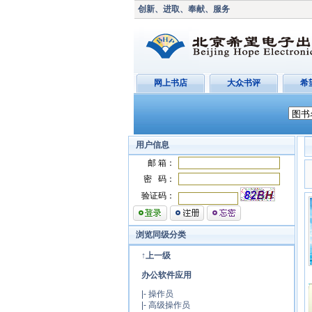
创新、进取、奉献、服务
网上书店
大众书评
希
用户信息
邮 箱：
密 码：
验证码：
浏览同级分类
↑上一级
办公软件应用
|-
操作员
|-
高级操作员