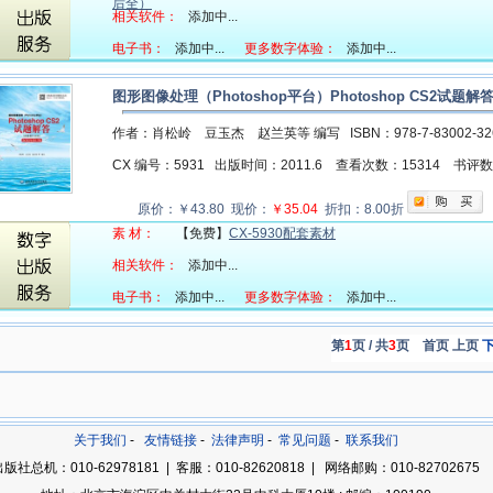
后全）
相关软件：
添加中...
电子书：
添加中...
更多数字体验：
添加中...
图形图像处理（Photoshop平台）Photoshop CS2试题解答
作者：肖松岭 豆玉杰 赵兰英等 编写
ISBN：978-7-83002-3
CX 编号：5931
出版时间：2011.6
查看次数：15314
书评
原价：￥43.80 现价：
￥35.04
折扣：8.00折
素 材：
【免费】
CX-5930配套素材
相关软件：
添加中...
电子书：
添加中...
更多数字体验：
添加中...
第
1
页 / 共
3
页
首页 上页
关于我们
-
友情链接
-
法律声明
-
常见问题
-
联系我们
版社总机：010-62978181 | 客服：010-82620818 | 网络邮购：010-82702675