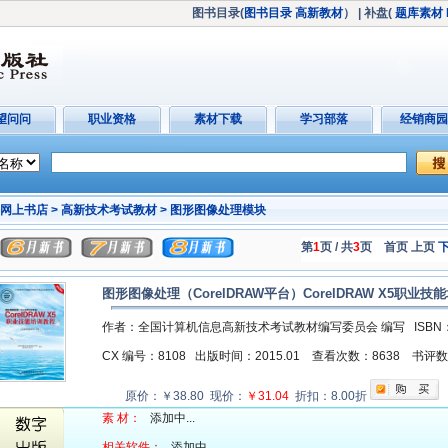
图书目录(
图书目录
高新教材
）
| 补盘(
题库素材
望问问
职业资格
素材下载
学习部落
经销商园
网上书店 >
高新技术考试教材 >
图形图像处理模块
第
1
页 / 共
3
页
首页 上页
图形图像处理（CorelDRAW平台）CorelDRAW X5职
作者：全国计算机信息高新技术考试教材编写委员会 编写
ISBN
CX 编号：8108
出版时间：2015.01
查看次数：8638
书评
原价：￥38.80 现价：
￥31.04
折扣：8.00折
素 材：
添加中...
相关软件：
添加中...