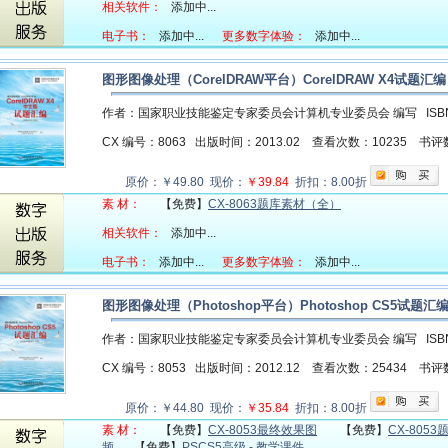
相关软件：
添加中...
电子书：
添加中...
更多数字体验：
添加中...
图形图像处理（CorelDRAW平台）CorelDRAW X4试题
作者：国家职业技能鉴定专家委员会计算机专业委员会 编写
ISB
CX 编号：8063
出版时间：2013.02
查看次数：10235
书评
原价：￥49.80 现价：
￥39.84
折扣：8.00折
素 材：
【免费】
CX-8063题库素材（全）
相关软件：
添加中...
电子书：
添加中...
更多数字体验：
添加中...
图形图像处理（Photoshop平台）Photoshop CS5试
作者：国家职业技能鉴定专家委员会计算机专业委员会 编写
ISB
CX 编号：8053
出版时间：2012.12
查看次数：25434
书评
原价：￥44.80 现价：
￥35.84
折扣：8.00折
素 材：
【免费】
CX-8053最终效果图
【免费】
CX-805
频
【免费】
PSCS5高级 - 教学课件