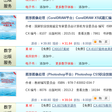
电子书：
添加中...
更多数字体验：
添加中...
图形图像处理（CorelDRAW平台）CorelDRAW X5试
作者：国家职业技能鉴定专家委员会计算机专业委员会 编写
ISB
CX 编号：8107
出版时间：2015.01
查看次数：7861
书评
原价：￥39.80 现价：
￥31.84
折扣：8.00折
素 材：
【免费】
CX8107素材
【免费】
CX-8107最终效
相关软件：
添加中...
电子书：
添加中...
更多数字体验：
添加中...
图形图像处理（Photoshop平台）Photoshop CS5
作者：教材编写委员会
ISBN：978-7-83002-034-7
CX 编号：8076
出版时间：2013.2
查看次数：18194
书评
原价：￥48.80 现价：
￥39.04
折扣：8.00折
素 材：
【免费】
CX-8076教学课件
【免费】
CX-8076教