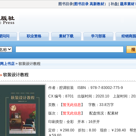
图书目录(
图书目录
高新教材
）
| 补盘(
题库素材
望问问
职业资格
素材下载
学习部落
经销商园
网上书店
>
软装设计教程
软装设计教程
作者：腔调软装 ISBN ：978-7-83002-775-9
CX 编号：8701 出版时间：2020.10 上架时间：2021
页数：【
暂无此信息
】 字数：33.8万字
版次：【
暂无此信息
】 配盘情况：配素材
印刷类型：全彩 开本：16开开
定价：￥298.00 折扣：8.00 现价：￥238.40 
￥59.60