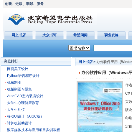
创新、进取、奉献、服务
网上书店
大众书评
希望问问
职业资格
浏览排行
网上书店
>
办公软件应用（Window
网页美工设计
办公软件应用（Windows平
Python语言程序设计
机械制图
作者
机械制图习题集
CX
AutoCAD室内装潢设计
页
大学生心理健康教育
大学生礼仪
版
移动UI设计（AIGC版）
印刷
计算机辅助设计
定价
数字媒体技术与应用项目实训教程