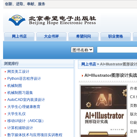
创新、进取、奉献、服务
网上书店
大众书评
希望问问
职业资格
浏览排行
网上书店
>
AI+Illustrator图形
网页美工设计
AI+Illustrator图形设计实战
Python语言程序设计
机械制图
作者
机械制图习题集
CX
AutoCAD室内装潢设计
页
大学生心理健康教育
大学生礼仪
版
移动UI设计（AIGC版）
印刷
计算机辅助设计
定价
数字媒体技术与应用项目实训教程