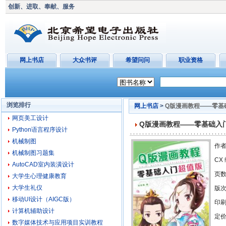
创新、进取、奉献、服务
网上书店
大众书评
希望问问
职业资格
浏览排行
网上书店
>
Q版漫画教程——零基
网页美工设计
Q版漫画教程——零基础入
Python语言程序设计
机械制图
作者
机械制图习题集
CX
AutoCAD室内装潢设计
页
大学生心理健康教育
大学生礼仪
版
移动UI设计（AIGC版）
印刷
计算机辅助设计
定价
数字媒体技术与应用项目实训教程