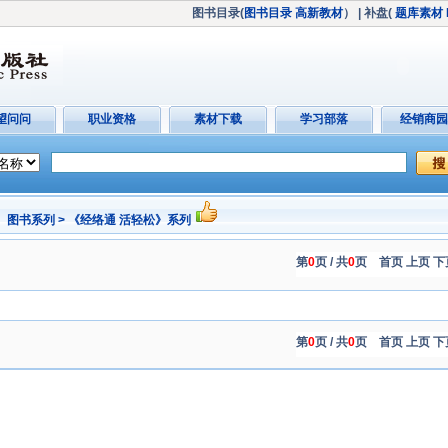
图书目录(
图书目录
高新教材
）
| 补盘(
题库素材
望问问
职业资格
素材下载
学习部落
经销商园
图书系列 > 《经络通 活轻松》系列
第
0
页 / 共
0
页
首页 上页 下
第
0
页 / 共
0
页
首页 上页 下