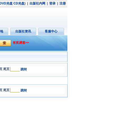
DVD光盘
CD光盘
)
|
出版社内网
|
登录
|
注册
地
出版社资讯
客服中心
有奖调查>>
页 尾页
跳转
页 尾页
跳转