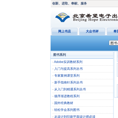
创新、进取、奉献、服务
网上书店
大众书评
希
图书系列
·
Adobe实训教材系列
·
入门与提高系列丛书
·
专家案例课堂系列
·
新手指南针系列丛书
·
从入门到精通系列丛书
·
循序渐进教程系列
·
国外经典教材
·
轻松学会系列图书
·
从设计到印刷平面设计师必读