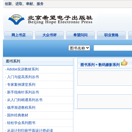
创新、进取、奉献、服务
网上书店
大众书评
希望问问
职业资格
图书系列
图书系列 > 数码摄影系列
·
Adobe实训教材系列
·
入门与提高系列丛书
·
专家案例课堂系列
·
新手指南针系列丛书
·
从入门到精通系列丛书
·
循序渐进教程系列
·
国外经典教材
·
轻松学会系列图书
·
从设计到印刷平面设计师必读