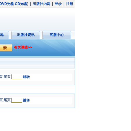
DVD光盘
CD光盘
)
|
出版社内网
|
登录
|
注册
地
出版社资讯
客服中心
有奖调查>>
页 尾页
跳转
页 尾页
跳转