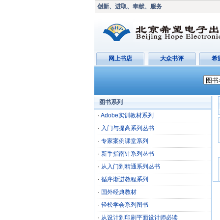
创新、进取、奉献、服务
网上书店
大众书评
希
图书系列
·
Adobe实训教材系列
·
入门与提高系列丛书
·
专家案例课堂系列
·
新手指南针系列丛书
·
从入门到精通系列丛书
·
循序渐进教程系列
·
国外经典教材
·
轻松学会系列图书
·
从设计到印刷平面设计师必读