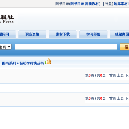
图书目录(
图书目录
高新教材
）
| 补盘(
题库素材
望问问
职业资格
素材下载
学习部落
经销商园
图书系列 > 轻松学得快丛书
第
0
页 / 共
0
页
首页 上页 下
第
0
页 / 共
0
页
首页 上页 下