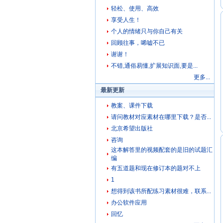
轻松、使用、高效
享受人生！
个人的情绪只与你自己有关
回顾往事，唏嘘不已
谢谢！
不错,通俗易懂,扩展知识面,要是...
更多...
最新更新
教案、课件下载
请问教材对应素材在哪里下载？是否...
北京希望出版社
咨询
这本解答里的视频配套的是旧的试题汇
编
有五道题和现在修订本的题对不上
1
想得到该书所配练习素材很难，联系...
办公软件应用
回忆