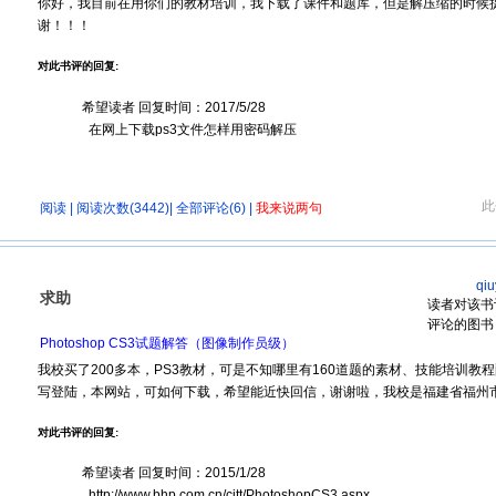
你好，我目前在用你们的教材培训，我下载了课件和题库，但是解压缩的时候
谢！！！
对此书评的回复:
希望读者 回复时间：2017/5/28
在网上下载ps3文件怎样用密码解压
此
阅读
| 阅读次数(3442)|
全部评论(6)
|
我来说两句
qi
求助
读者对该书
评论的图书
Photoshop CS3试题解答（图像制作员级）
我校买了200多本，PS3教材，可是不知哪里有160道题的素材、技能培训教
写登陆，本网站，可如何下载，希望能近快回信，谢谢啦，我校是福建省福州市连
对此书评的回复:
希望读者 回复时间：2015/1/28
http://www.bhp.com.cn/citt/PhotoshopCS3.aspx