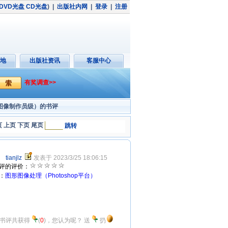
DVD光盘
CD光盘
)
|
出版社内网
|
登录
|
注册
地
出版社资讯
客服中心
有奖调查>>
答（图像制作员级）的书评
 上页 下页 尾页
跳转
tianjlz
发表于 2023/3/25 18:06:15
评的评价：
：
图形图像处理（Photoshop平台）
书评共获得
(
0
)，您认为呢？
送
扔