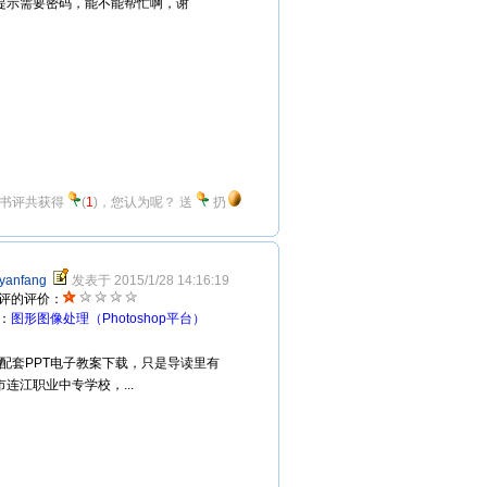
提示需要密码，能不能帮忙啊，谢
书评共获得
(
1
)，您认为呢？
送
扔
uyanfang
发表于 2015/1/28 14:16:19
评的评价：
：
图形图像处理（Photoshop平台）
程配套PPT电子教案下载，只是导读里有
江职业中专学校，...