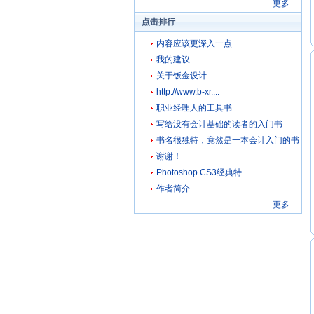
更多...
点击排行
内容应该更深入一点
我的建议
关于钣金设计
http://www.b-xr....
职业经理人的工具书
写给没有会计基础的读者的入门书
书名很独特，竟然是一本会计入门的书
谢谢！
Photoshop CS3经典特...
作者简介
更多...