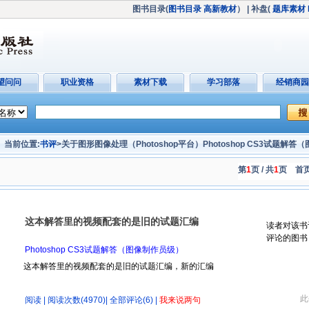
图书目录(
图书目录
高新教材
）
| 补盘(
题库素材
望问问
职业资格
素材下载
学习部落
经销商园
当前位置:
书评
>关于图形图像处理（Photoshop平台）Photoshop CS3试题解
第
1
页 / 共
1
页
首页
这本解答里的视频配套的是旧的试题汇编
读者对该书
评论的图书
Photoshop CS3试题解答（图像制作员级）
这本解答里的视频配套的是旧的试题汇编，新的汇编
此
阅读
| 阅读次数(4970)|
全部评论(6)
|
我来说两句