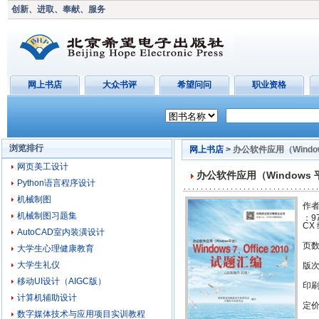
创新、进取、奉献、服务
网上书店
大众书评
希望问问
职业资格
浏览排行
网上书店
>
办公软件应用（Window
网页美工设计
办公软件应用（Windows 平
Python语言程序设计
机械制图
作者
机械制图习题集
：97
CX
AutoCAD室内装潢设计
页
大学生心理健康教育
大学生礼仪
版
移动UI设计（AIGC版）
印刷
计算机辅助设计
定价
数字媒体技术与应用项目实训教程